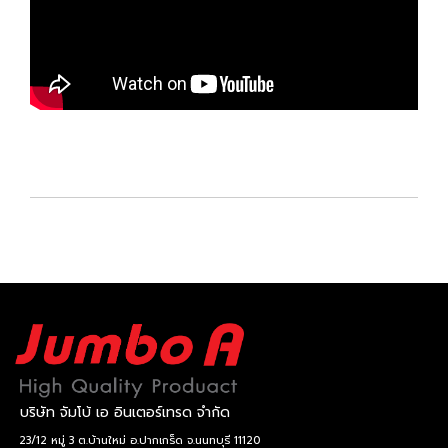
บริษัท จัมโบ้ เอ อินเตอร์เทรด จำกัด
23/12 หมู่ 3 ต.บ้านใหม่ อ.ปากเกร็ด จ.นนทบุรี 11120