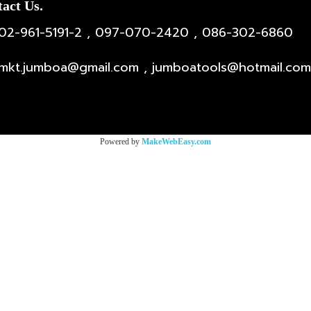
act Us.
02-961-5191-2 , 097-070-2420 , 086-302-6860
mkt.jumboa@gmail.com , jumboatools@hotmail.com
Powered by
MakeWebEasy.com