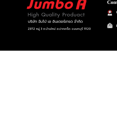
Cont
บริษัท จัมโบ้ เอ อินเตอร์เทรด จำกัด
23/12 หมู่ 3 ต.บ้านใหม่ อ.ปากเกร็ด จ.นนทบุรี 11120