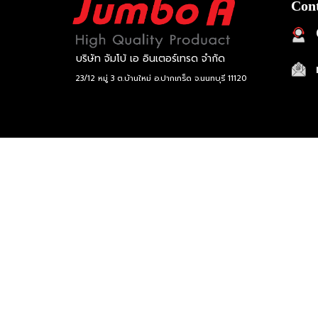
Cont
บริษัท จัมโบ้ เอ อินเตอร์เทรด จำกัด
23/12 หมู่ 3 ต.บ้านใหม่ อ.ปากเกร็ด จ.นนทบุรี 11120