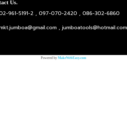
act Us.
02-961-5191-2 , 097-070-2420 , 086-302-6860
mkt.jumboa@gmail.com , jumboatools@hotmail.com
Powered by
MakeWebEasy.com