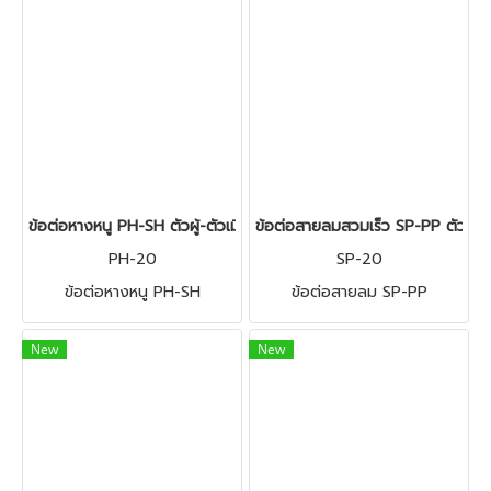
ข้อต่อหางหนู PH-SH ตัวผู้-ตัวเมีย ขนาด 16" ,8" ,2" ใช้กับสายลม PVC
ข้อต่อสายลมสวมเร็ว SP-PP ตัวเมีย-
PH-20
SP-20
ข้อต่อหางหนู PH-SH
ข้อต่อสายลม SP-PP
New
New