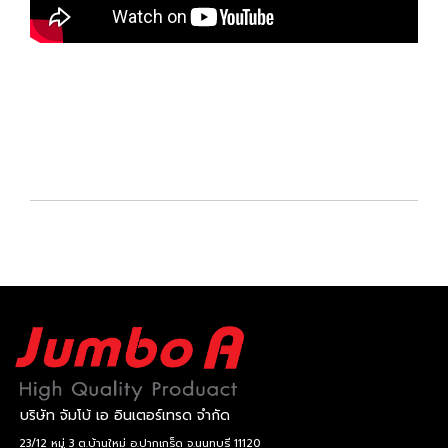
บริษัท จัมโบ้ เอ อินเตอร์เทรด จำกัด
23/12 หมู่ 3 ต.บ้านใหม่ อ.ปากเกร็ด จ.นนทบุรี 11120