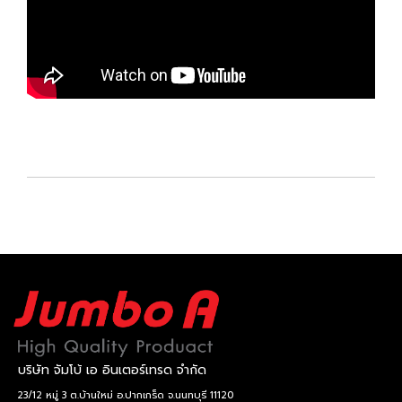
บริษัท จัมโบ้ เอ อินเตอร์เทรด จำกัด
23/12 หมู่ 3 ต.บ้านใหม่ อ.ปากเกร็ด จ.นนทบุรี 11120